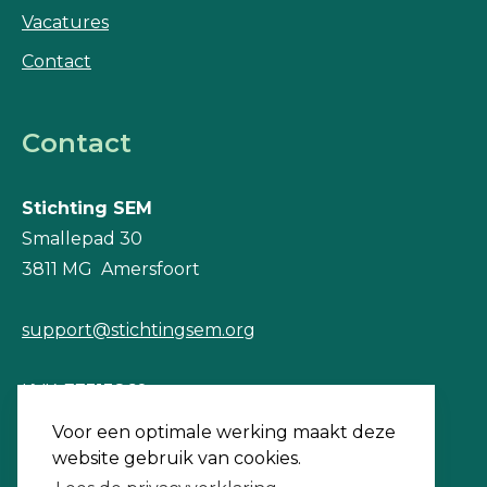
Vacatures
Contact
Contact
Stichting SEM
Smallepad 30
3811 MG Amersfoort
support@stichtingsem.org
KVK: 77313860
Bank Triodos: NL22TRIO0788925571
Voor een optimale werking maakt deze
BTW nr: 856690478B01
website gebruik van cookies.